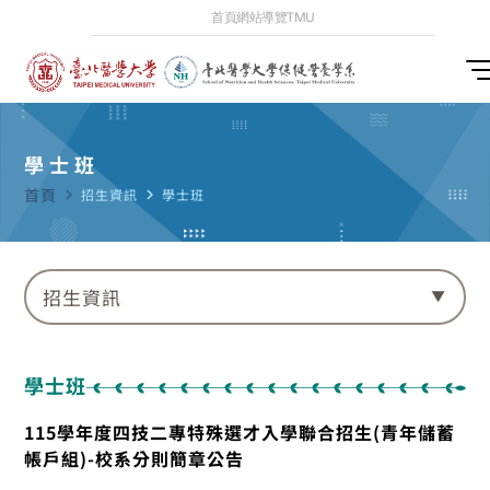
首頁
網站導覽
TMU
學士班
首頁
navigate_next
招生資訊
navigate_next
學士班
招生資訊
學士班
115學年度四技二專特殊選才入學聯合招生(青年儲蓄
帳戶組)-校系分則簡章公告