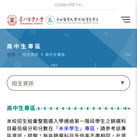
首頁
網站導覽
TMU
高中生專區
首頁
navigate_next
招生資訊
navigate_next
高中生專區
招生資訊
高中生專區
本校招生組彙整甄選入學通過第一階段學生之篩選科
目最低級分和分數在
「未來學生」專區
，請參考該專
區資訊，提醒！每年篩選科目及倍率不盡相同，此資