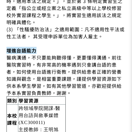
時，適用本法之規定。」，並於第 3 條明定實習生之
定義「指公立或經立案之私立高級中等以上學校修習
校外實習課程之學生。」，將實習生適用該法之規定
明確具體化。
(3) 「性騷擾防治法」之適用範圍：凡不適用性平法或
性工法者， 其受理申訴單位為加害人雇主。
增進台語能力
醫病溝通，不只要能夠聽得懂，更要懂得溝通。前往
醫院實習時，有非常高的機率遇到只會講台語的患
者，如何使用台語進行衛教，提供給患者正確的營養
知識與觀念，是相當重要課題，謹提供學習資源如下
供本系學生學習，如有其他學習管道，亦歡迎提供給
予本系實習負責教師，謝謝。
類別
學習資源
跨領域學院開課-醫
本校
用台語與敘事媒體
課程
(XC300011)
主授教師：王明旭