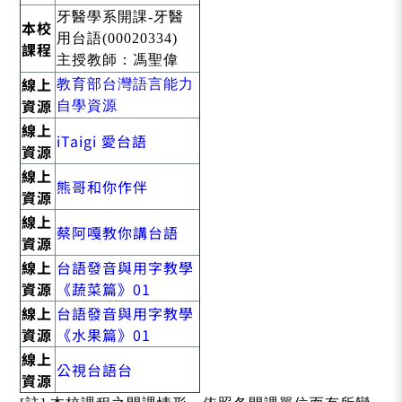
牙醫學系開課-牙醫
本校
用台語(00020334)
課程
主授教師：馮聖偉
線上
教育部台灣語言能力
資源
自學資源
線上
iTaigi 愛台語
資源
線上
熊哥和你作伴
資源
線上
蔡阿嘎教你講台語
資源
線上
台語發音與用字教學
資源
《蔬菜篇》01
線上
台語發音與用字教學
資源
《水果篇》01
線上
公視台語台
資源