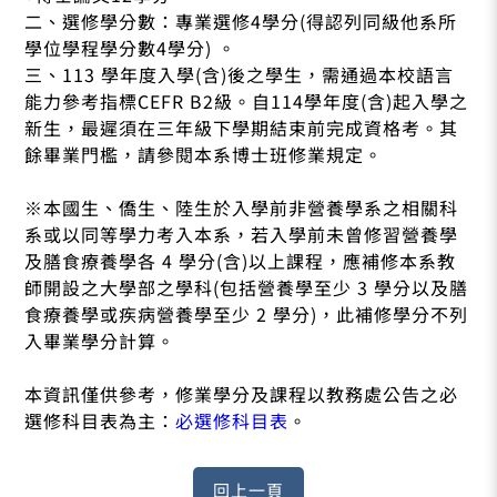
二、選修學分數：專業選修4學分(得認列同級他系所
學位學程學分數4學分) 。
三、113 學年度入學(含)後之學生，需通過本校語言
能力參考指標CEFR B2級。自114學年度(含)起入學之
新生，最遲須在三年級下學期結束前完成資格考。其
餘畢業門檻，請參閱本系博士班修業規定。
※本國生、僑生、陸生於入學前非營養學系之相關科
系或以同等學力考入本系，若入學前未曾修習營養學
及膳食療養學各 4 學分(含)以上課程，應補修本系教
師開設之大學部之學科(包括營養學至少 3 學分以及膳
食療養學或疾病營養學至少 2 學分)，此補修學分不列
入畢業學分計算。
本資訊僅供參考，修業學分及課程以教務處公告之必
選修科目表為主：
必選修科目表
。