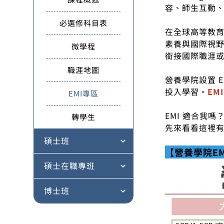
容、師生互動
必選修科目表
在全球高等教育
素養與國際視野
微學程
銜接國際職涯
職涯地圖
營養學院設置 
投入學習。
EM
EMI專區
EMI 適合我嗎
轉學生
先來看看這裡
碩士班
expand_more
【營養學院E
碩士在職專班
expand_more
博士班
expand_more