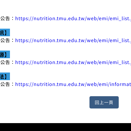
頁公告：
https://nutrition.tmu.edu.tw/web/emi/emi_li
訊】
頁公告：
https://nutrition.tmu.edu.tw/web/emi/emi_li
源】
頁公告：
https://nutrition.tmu.edu.tw/web/emi/emi_li
法】
頁公告：
https://nutrition.tmu.edu.tw/web/emi/informa