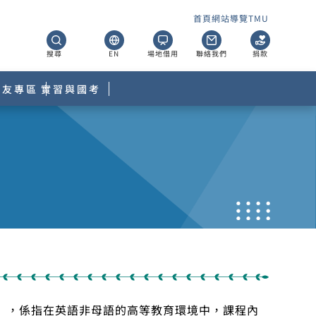
首頁
網站導覽
TMU
搜尋
EN
場地借用
聯絡我們
捐款
校友專區
實習與國考
語作為授課媒介」，係指在英語非母語的高等教育環境中，課程內