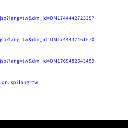
st.jsp?lang=tw&dm_id=DM1744442723357
st.jsp?lang=tw&dm_id=DM1744437461570
st.jsp?lang=tw&dm_id=DM1769482643459
tion.jsp?lang=tw