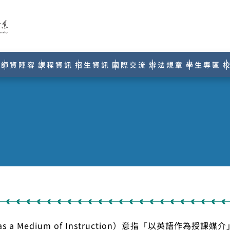
師資陣容
課程資訊
招生資訊
國際交流
辦法規章
學生專區
sh as a Medium of Instruction）意指「以英