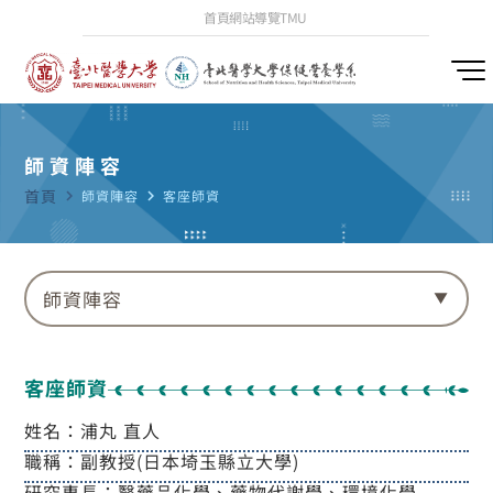
首頁
網站導覽
TMU
師資陣容
首頁
navigate_next
師資陣容
navigate_next
客座師資
師資陣容
客座師資
姓名：浦丸 直人
職稱：副教授(日本埼玉縣立大學)
研究專長：醫藥品化學、藥物代謝學、環境化學