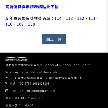
實習優良獎申請表請點此下載
歷年實習優良獎獲獎名單：
114
、
113
、
112
、
111
、
110
、
109
、
108
聯絡我們
網站導覽
臺北醫學大學保健營養學系 School of Nutrition and Health
Sciences, Taipei Medical University
11031臺北市信義區吳興街250號 藥學暨營養大樓5樓
電話：(02)2736-1661#28308
E-Mail：nutrition@tmu.edu.tw
最後更新日期：2026/07/16
瀏覽人次： 504,952