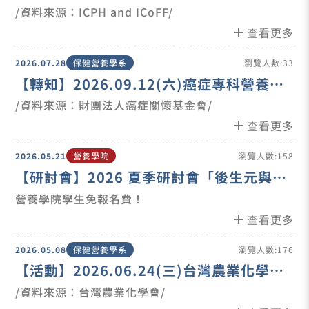
ICoFF 2026 YOKOHAMA
/資料來源：ICPH and ICoFF/
add
查看更多
2026.07.28
保健營養學系
瀏覽人數:33
【轉知】2026.09.12(六)癌症專科營養師
培訓課
/資料來源：財團法人癌症關懷基金會/
add
查看更多
2026.05.21
營養學院
瀏覽人數:158
【研討會】2026 夏季研討會「後生元與精
準發酵：從腸道出發的精準健康佈局」
營養學院學生免報名費！
add
查看更多
2026.05.08
保健營養學系
瀏覽人數:176
【活動】2026.06.24(三)台灣農業化學會
115 年度研討會暨第 64 次會員大會
/資料來源：台灣農業化學會/