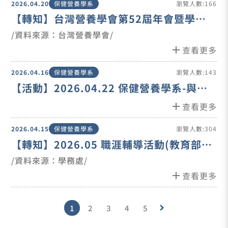
2026.04.20
保健營養學系
瀏覽人數:166
【轉知】台灣營養學會第52屆年會暨學術
研討會議程
/資料來源：台灣營養學會/
add
查看更多
2026.04.16
保健營養學系
瀏覽人數:143
【活動】2026.04.22 保健營養學系-與系
主任有約
add
查看更多
2026.04.15
保健營養學系
瀏覽人數:304
【轉知】2026.05 職涯輔導活動(教育部青
年署補助)
/資料來源：學務處/
add
查看更多
1
2
3
4
5
keyboard_arrow_right