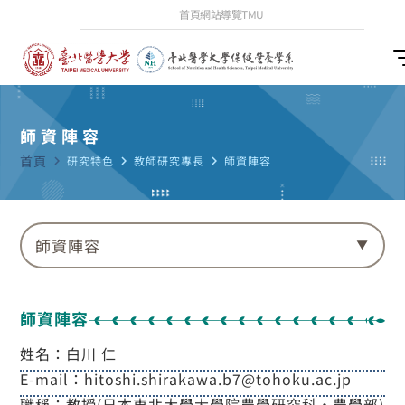
首頁
網站導覽
TMU
師資陣容
首頁
navigate_next
研究特色
navigate_next
教師研究專長
navigate_next
師資陣容
師資陣容
師資陣容
姓名：白川 仁
E-mail：hitoshi.shirakawa.b7@tohoku.ac.jp
職稱：教授(日本東北大學大學院農學研究科•農學部)