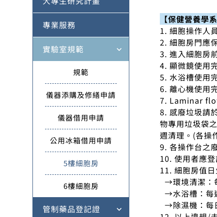
大專生研究計畫
【保健營養學系
專業服務
1. 細胞操作
2. 細胞房門
實驗室規範
expand_more
3. 進入細胞
4. 顯微鏡使
規範
5. 水浴槽使
6. 離心機使用
儀器添購及修繕申請
7. Lamin
8. 感廢垃圾
儀器借用申請
物專用垃圾袋
週清理。(各操
公用冰箱借用申請
9. 各操作台
10. 使用者
5樓細胞房
11. 細胞房值
→環境清潔：每週
6樓細胞房
→水浴槽：每
→除濕機：每
管制藥品登記證
expand_more
12. 以上違規