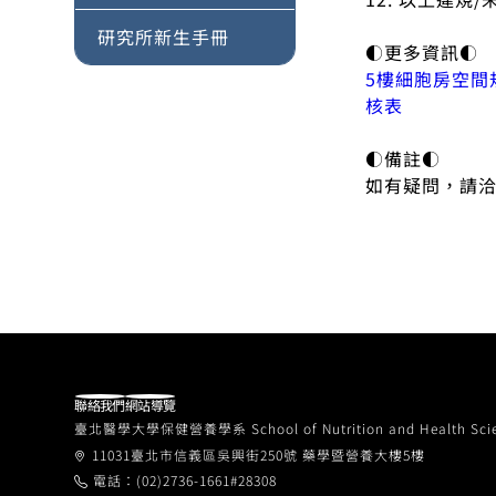
研究所新生手冊
◐更多資訊◐
5樓細胞房空間
核表
◐備註◐
如有疑問，請
聯絡我們
網站導覽
臺北醫學大學保健營養學系 School of Nutrition and Health Sciences
11031臺北市信義區吳興街250號 藥學暨營養大樓5樓
電話：(02)2736-1661#28308