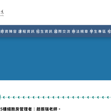
師資陣容
課程資訊
招生資訊
國際交流
辦法規章
學生專區
房
5樓細胞房管理者：趙振瑞老師。