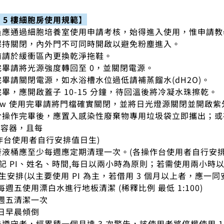
 5 樓細胞房使用規範】
人員應通過細胞培養室使用申請考核，始得進入使用，惟申請
應保持關閉，內外門不可同時開啟以避免粉塵進入。
房前請於緩衝區內更換乾淨拖鞋。
用完畢請將光源強度轉回至 0，並關閉電源。
用完畢請關閉電源，如水浴槽水位過低請補蒸餾水(dH2O)。
完畢，應開啟蓋子 10-15 分鐘，待回溫後將冷凝水珠擦乾。
ar flow 使用完畢請將門檔確實關閉，並將日光燈源關閉並開啟
請於操作完畢後，應置入感染性廢棄物專用垃圾袋立即攜出；
之容器，且每
作台使用者自行安排值日生)
之廢液桶應至少每週應定期清理一次。(各操作台使用者自行安排
應登記 PI、姓名、時間,每日以兩小時為原則；若需使用兩小
日生安排(以主要使用 PI 為主，若借用 3 個月以上者，應一同
五使用漂白水進行地板清潔 (稀釋比例 最低 1:100)
週五清潔一次
日早晨傾倒
/未遵守者，經累積一個月達 3 次警告，該使用者將停權使用 1