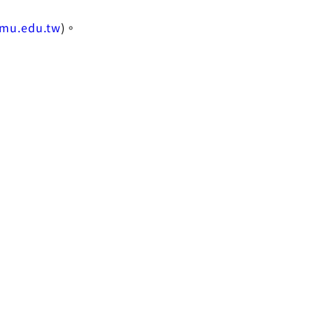
mu.edu.tw
)。