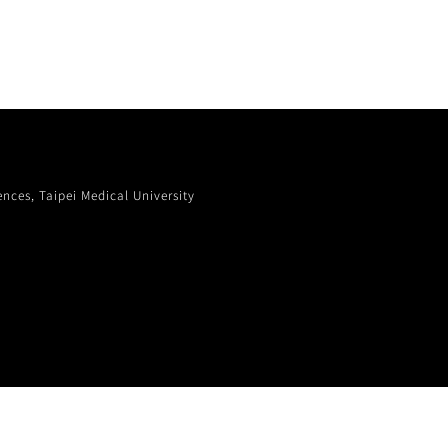
, Taipei Medical University
s generous donation in support of building this website.
versity All rights reserved.