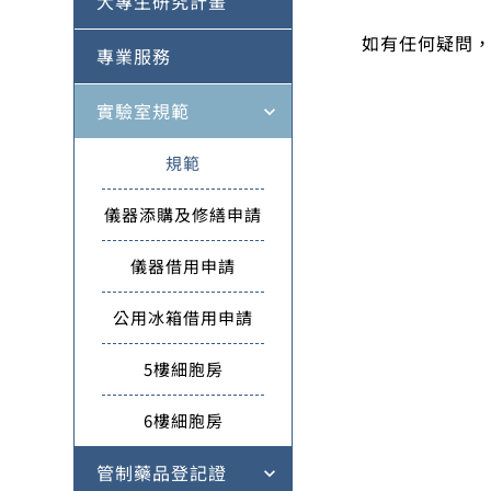
大專生研究計畫
如有任何疑問，
專業服務
實驗室規範
expand_more
規範
儀器添購及修繕申請
儀器借用申請
公用冰箱借用申請
5樓細胞房
6樓細胞房
管制藥品登記證
expand_more