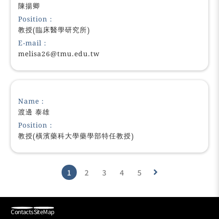
陳揚卿
Position：
教授(臨床醫學研究所)
E-mail：
melisa26@tmu.edu.tw
Name：
渡邊 泰雄
Position：
教授(橫濱藥科大學藥學部特任教授)
1
2
3
4
5
keyboard_arrow_right
Contacts
SiteMap