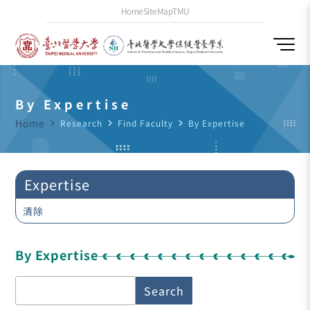
Home
SiteMap
TMU
By Expertise
Home
navigate_next
Research
navigate_next
Find Faculty
navigate_next
By Expertise
Expertise
清除
By Expertise
Search