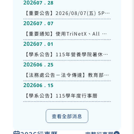
2026
07．28
老師名單
【重要公告】2026/08/07(五) 5PM
2026
07．07
-7PM 營養學院官網(含各系所網站)
【重要通知】使用TriNetX、All of
暫停服務！
2026
07．01
Us等美國健康資料庫禁止合作國家
【學系公告】115年營養學院暑休日
清單
2026
06．25
值班人員名單及注意事項
【法務處公告－法令傳達】教育部函
2026
06．15
轉大陸委員會政府對中共辦理「海峽
【學系公告】115學年度行事曆
論壇」之政策立場說明，經教育部11
5年6月24日臺教文(二)字第115005
查看全部消息
9063號發布