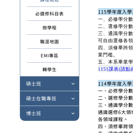
115學年度入
必選修科目表
一、必修學分數
二、選修學分數
微學程
三、通識學分數
可自由選修各
職涯地圖
四、須修畢跨
EMI專區
業門檻。
五、本系畢業學
轉學生
1151課表(請點
碩士班
114學年度入
expand_more
一、必修學分數
二、選修學分數
碩士在職專班
expand_more
三、通識學分數
通識選修6大領
博士班
expand_more
各領域課程。
四、須修畢跨