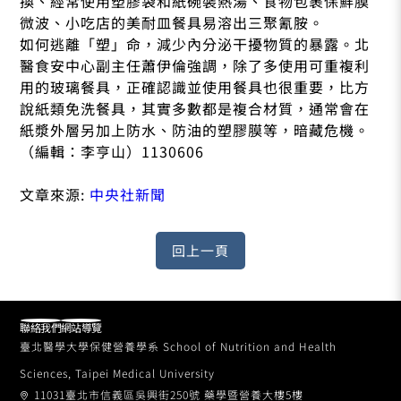
換、經常使用塑膠袋和紙碗裝熱湯、食物包裹保鮮膜
微波、小吃店的美耐皿餐具易溶出三聚氰胺。
如何逃離「塑」命，減少內分泌干擾物質的暴露。北
醫食安中心副主任蕭伊倫強調，除了多使用可重複利
用的玻璃餐具，正確認識並使用餐具也很重要，比方
說紙類免洗餐具，其實多數都是複合材質，通常會在
紙漿外層另加上防水、防油的塑膠膜等，暗藏危機。
（編輯：李亨山）1130606
文章來源:
中央社新聞
聯絡我們
網站導覽
臺北醫學大學保健營養學系 School of Nutrition and Health
Sciences, Taipei Medical University
11031臺北市信義區吳興街250號 藥學暨營養大樓5樓