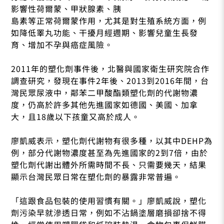
影響性荷爾蒙、甲狀腺素、胰
島素等正常荷爾蒙作用，尤其是對生殖系統方面，例
如降低睪丸功能、干擾月經週期、影響兒童生長發
育、增加不孕與癌症風險。
2011年的塑化劑事件後，北醫與國家衛生研究院合作
調查研究，發現在事件2年後、2013到2016年間，台
灣民眾尿液中，鄰苯二甲酸酯類塑化劑的代謝物濃
度，仍高於許多其他先進國家如德國、美國、加拿
大，且18歲以下孩童又高於成人。
廖凱威表示，塑化劑代謝物有很多種，以其中DEHP為
例，部分代謝物濃度甚至為先進國家的2到7倍，由於
塑化劑代謝出體外所需時間不長、只需要幾天，結果
顯示台灣民眾日常在塑化劑的暴露非常普遍。
「這跟食品包裝的使用習慣有關。」廖凱威說，塑化
劑污染早就滲透日常，例如不沾鍋塗層磨損卻捨不得