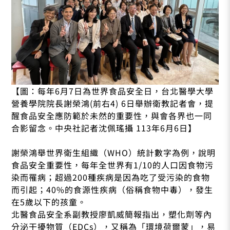
【圖：每年6月7日為世界食品安全日，台北醫學大學
營養學院院長謝榮鴻(前右4) 6日舉辦衛教記者會，提
醒食品安全應防範於未然的重要性，與會各界也一同
合影留念。中央社記者沈佩瑤攝 113年6月6日】
謝榮鴻舉世界衛生組織（WHO）統計數字為例，說明
食品安全重要性，每年全世界有1/10的人口因食物污
染而罹病；超過200種疾病是因為吃了受污染的食物
而引起；40%的食源性疾病（俗稱食物中毒），發生
在5歲以下的孩童。
北醫食品安全系副教授廖凱威簡報指出，塑化劑等內
分泌干擾物質（EDCs），又稱為「環境荷爾蒙」，易