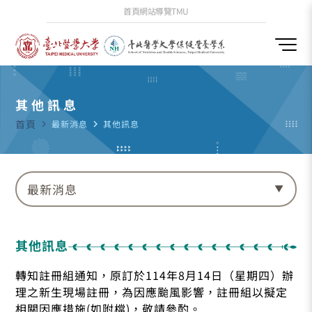
首頁
網站導覽
TMU
其他訊息
首頁
navigate_next
最新消息
navigate_next
其他訊息
最新消息
其他訊息
轉知註冊組通知，原訂於114年8月14日（星期四）辦
理之新生現場註冊，為因應颱風影響，註冊組以擬定
相關因應措施(如附檔)，敬請參酌。