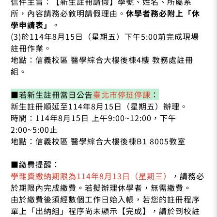
信件主旨：【新生註冊請假】學號、姓名、所屬系
所，內容請務必敘明請假理由。
休學者務必附上「休
學申請表」
。
(3)於114年8月15日（星期五）下午5:00前完成現場
註冊作業。
地點：信義校區 醫學綜合大樓後棟4樓 教務處註冊
組。
■若新生註冊當日公告
臺北市停班停課
：
新生註冊順延至114年8月15日（星期五）辦理。
時間：114年8月15日 上午9:00~12:00，下午
2:00~5:00止
地點：信義校區 醫學綜合大樓後棟B1 8005教室
■繳費提醒：
學雜費繳納期限為114年8月13日（星期三）
，請務必
於期限內完成繳費。若擬辦理休學者，無需繳費。
由於繳費後須經數個工作日始入帳，若您的註冊程序
單上「出納組」程序尚未顯示【完成】，請於到校註