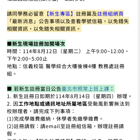
請同學務必留意
【新生專區】
註冊篇及
註冊組網頁
「最新消息」公告事項以及查看學號信箱，以免錯失
相關資訊，以免錯失相關資訊。
■新生現場註冊加開場次
時間：114年8月12日（星期二） 上午9:00~12:00，
下午2:00~5:00止
地點：信義校區 醫學綜合大樓後棟4樓 教務處註冊
組。
■ 若新生註冊當日公告
臺北市照常上班上課
：
1. 新生註冊日如期於114年8月14日（星期四）辦理。
2. 因
工作地點或通訊地址所屬地區
受颱風影響無法到
校辦理者，請完成下列事項：
(1)完成學雜費繳納，休學者免繳學雜費。
(2)註冊請假：請email至註冊組信箱，辦理註冊請
假。