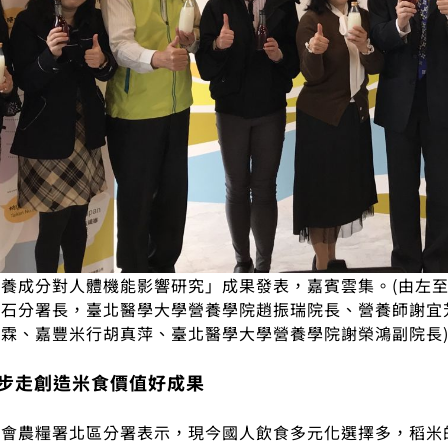
養成分對人體機能影響研究」成果發表，嘉賓雲集。(由左
安石分署長，臺北醫學大學營養學院趙振瑞院長、營養師謝宜
霖、嘉豐米行胡真萍、臺北醫學大學營養學院謝榮鴻副院長
步走創造米食價值好成果
員會農糧署北區分署表示，現今國人飲食多元化選擇多，稻米