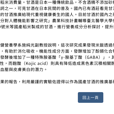
加稻米消費量。甘酒是日本一種傳統飲品，不含酒精不添加砂
容詞之一，可見甘酒在日本民間的普及。國內已有酒莊看見甘
產的甘酒推廣給現代重視健康養生的國人。目前甘酒於國內之
成分對人體機能影響之研究」農業科技計畫輔導臺北醫學大學
9號米等國產稻米製成的甘酒，進行營養成分分析探討，提
。
保健營養學系施純光副教授說明，這次研究成果發現米飯透過
量，有助於消化吸收。機能性成分方面，發酵增加了酚類化合
發酵後增加了一種特殊胺基酸「γ-胺基丁酸（GABA）」
性，而麴酸（Kojic acid）則具有降低造成黑色素沉積相關酵
高血壓與皮膚美白的潛力。
成果的報告，利用嚴謹的實驗佐證得以作為國產甘酒的推廣基