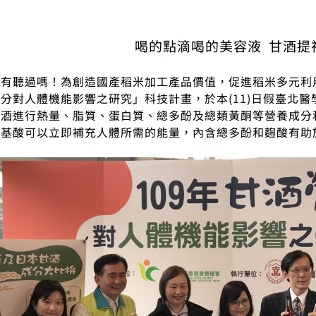
喝的點滴喝的美容液 甘酒提
你有聽過嗎！為創造國產稻米加工產品價值，促進稻米多元利
分對人體機能影響之研究」科技計畫，於本(11)日假臺北
甘酒進行熱量、脂質、蛋白質、總多酚及總類黃酮等營養成分
胺基酸可以立即補充人體所需的能量，內含總多酚和麴酸有助