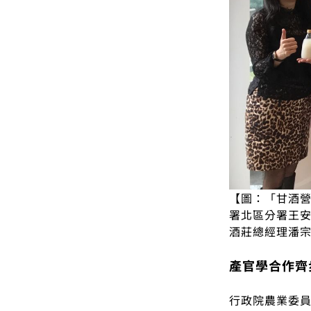
【圖：「甘酒營
署北區分署王
酒莊總經理潘宗
產官學合作齊
行政院農業委