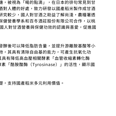
糖，被視為「喝的點滴」，在日本的徘句常見到甘
酒對人體的好處，致力研發以國產稻米製作成甘酒
研究較少，國人對甘酒之助益了解尚淺，農糧署透
保健營養學系和百冬酒莊股份有限公司合作，以桃
升國人對甘酒營養與保健功效的認識與喜愛，促進國
發酵後可以降低脂肪含量，並提升游離胺基酸等小
物，其具有清除自由基的能力，可產生抗氧化功
，其具有降低高血壓相關酵素「血管收縮素轉化酶
素「酪胺酸酶（Tyrosinase）」的活性，顯示國
礎，支持國產稻米多元利用價值。