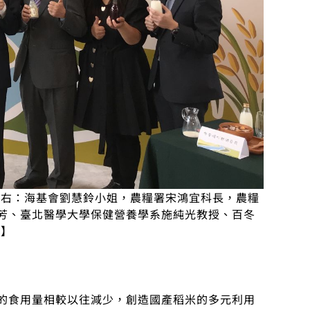
至右：海基會劉慧鈴小姐，農糧署宋鴻宜科長，農糧
芳、臺北醫學大學保健營養學系施純光教授、百冬
)】
的食用量相較以往減少，創造國產稻米的多元利用