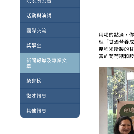
院系所公告
活動與演講
國際交流
用喝的點滴，
理「甘酒營養成
獎學金
產稻米所製的
富的葡萄糖和
新聞報導及專業文
章
榮譽榜
徵才訊息
其他訊息