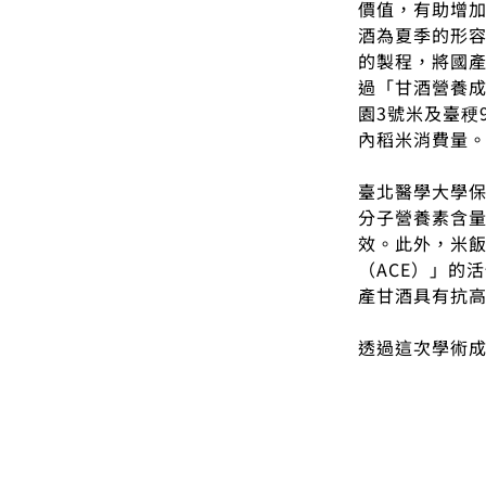
價值，有助增
酒為夏季的形
的製程，將國
過「甘酒營養
園3號米及臺稉
內稻米消費量
臺北醫學大學
分子營養素含
效。此外，米飯
（ACE）」的活
產甘酒具有抗
透過這次學術