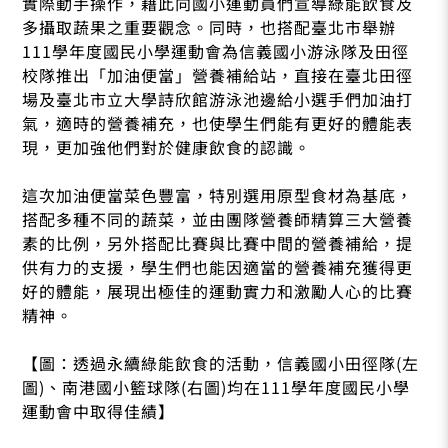
實際動手操作，藉此向國小運動員們宣導綠能飲食及
多攝取蔬果之重要觀念。同時，也搭配臺北市舉辦
111學年度國民小學運動會為信義國小游泳隊及田徑
校隊推出「加油便當」營養補給站，直接在臺北田徑
場及臺北市立大學詩欣館游泳池邊給小選手們加油打
氣，適時的營養補充，也使學生們能有更好的體能表
現，更加強他們對於健康飲食的認識。
這次加油便當菜色豐富，特別選用原型食材為基底，
搭配多種不同的蔬菜，並由團隊營養師精算三大營養
素的比例，另外搭配比賽與比賽中間的營養補給，提
供有力的支援，學生們也能因適當的營養補充獲得更
好的體能，展現出極佳的運動實力和激勵人心的比賽
精神。
【圖：透過永續綠能飲食的活動，信義國小田徑隊(左
圖)、南港國小籃球隊(右圖)均在111學年度國民小學
運動會中取得佳績】