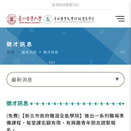
首頁
網站導覽
TMU
徵才訊息
首頁
navigate_next
最新消息
navigate_next
徵才訊息
最新消息
徵才訊息
(免費)【新北市政府職涯全能學院】推出一系列職場準
備課程，每堂課名額有限，有興趣青年朋友趕緊報
名。