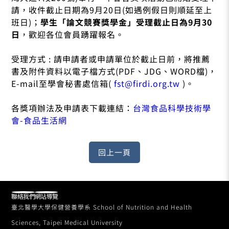
請，收件截止日期為9月20日(如遇例假日則順延至上
班日)；
學生「論文競賽獎學金」受理截止日為9月30
日
，歡迎各位會員踴躍報名。
受理方式 : 請申請者或申請單位於截止日前，將推薦
書及附件資料以電子檔方式(PDF、JDG、WORD檔)，
E-mail至學會秘書處信箱(
fst@firdi.org.tw
)。
各獎項辦法及申請表下載連結：
台灣食品科學技術學
會-食品生活網
聯絡我們
網站導覽
臺北醫學大學保健營養學系 School of Nutrition and Health
Sciences, Taipei Medical University