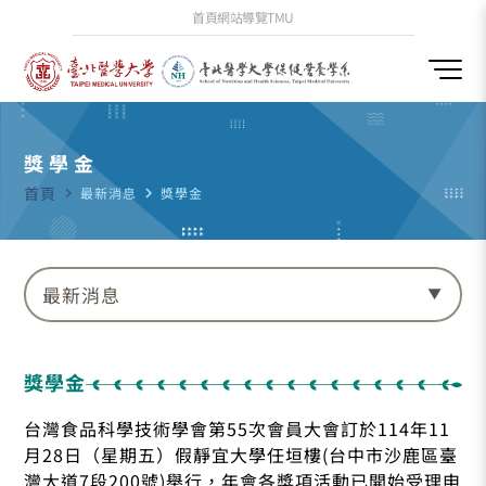
首頁
網站導覽
TMU
獎學金
首頁
navigate_next
最新消息
navigate_next
獎學金
最新消息
獎學金
台灣食品科學技術學會第55次會員大會訂於114年11
月28日（星期五）假靜宜大學任垣樓(台中市沙鹿區臺
灣大道7段200號)舉行，年會各獎項活動已開始受理申