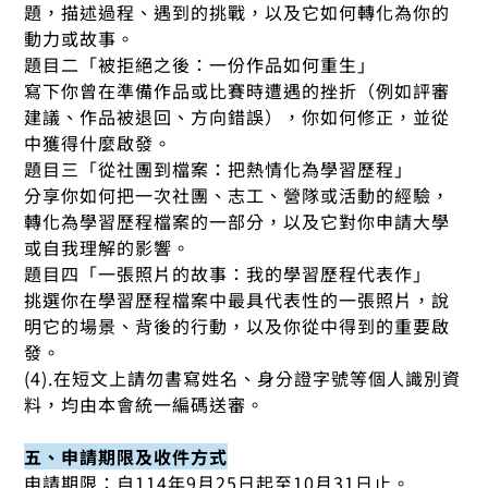
題，描述過程、遇到的挑戰，以及它如何轉化為你的
動力或故事。
題目二「被拒絕之後：一份作品如何重生」
寫下你曾在準備作品或比賽時遭遇的挫折（例如評審
建議、作品被退回、方向錯誤），你如何修正，並從
中獲得什麼啟發。
題目三「從社團到檔案：把熱情化為學習歷程」
分享你如何把一次社團、志工、營隊或活動的經驗，
轉化為學習歷程檔案的一部分，以及它對你申請大學
或自我理解的影響。
題目四「一張照片的故事：我的學習歷程代表作」
挑選你在學習歷程檔案中最具代表性的一張照片，說
明它的場景、背後的行動，以及你從中得到的重要啟
發。
(4).在短文上請勿書寫姓名、身分證字號等個人識別資
料，均由本會統一編碼送審。
五、申請期限及收件方式
申請期限：自114年9月25日起至10月31日止。