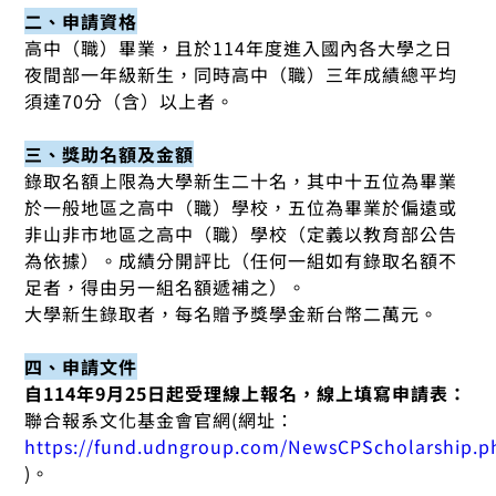
二、申請資格
高中（職）畢業，且於114年度進入國內各大學之日
夜間部一年級新生，同時高中（職）三年成績總平均
須達70分（含）以上者。
三、獎助名額及金額
錄取名額上限為大學新生二十名，其中十五位為畢業
於一般地區之高中（職）學校，五位為畢業於偏遠或
非山非市地區之高中（職）學校（定義以教育部公告
為依據）。成績分開評比（任何一組如有錄取名額不
足者，得由另一組名額遞補之）。
大學新生錄取者，每名贈予獎學金新台幣二萬元。
四、申請文件
自114年9月25日起受理線上報名，線上填寫申請表：
聯合報系文化基金會官網(網址：
https://fund.udngroup.com/NewsCPScholarship.p
)。