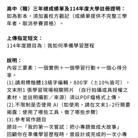
高中（職）三年總成績單及114年度大學註冊證明：
如為影本，須加蓋校方戳記（成績單提供不完整三學
年者，取消參賽資格）。
上傳指定短文：
114年度題目為：我如何準備學習歷程
說明：
內容三要素：一個實例＋一個學習行動＋一個心得分
享。
(1).請用標楷體13級字編輯，800字（±10%皆可），
文末附1 張學習現場相關照片 （自行拍攝或具授權之
素材，並註明攝影／來源）須以PDF檔格式上傳。
(2).不限制是否使用 AI（如使用，請在文末1–2行簡要
揭露：使用了哪些工具、做了哪些步驟）
(3).參考寫作題目
題目一「我的第一次嘗試：把小專題做成大故事」
回顧你在準備學習歷程時，曾設計或完成的一次小專