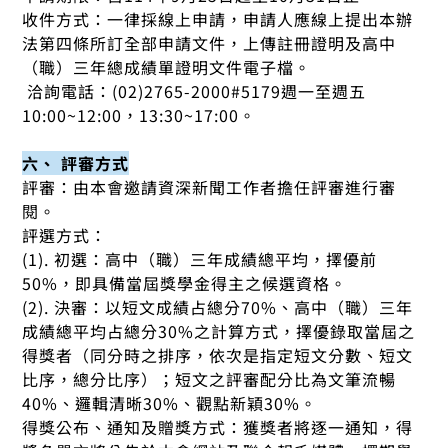
收件方式：一律採線上申請，申請人應線上提出本辦
法第四條所訂全部申請文件，上傳註冊證明及高中
（職）三年總成績單證明文件電子檔。
洽詢電話：(02)2765-2000#5179週一至週五
10:00~12:00，13:30~17:00。
六、 評審方式
評審：由本會邀請資深新聞工作者擔任評審進行審
閱。
評選方式：
(1). 初選：高中（職）三年成績總平均，擇優前
50%，即具備當屆獎學金得主之候選資格。
(2). 決審：以短文成績占總分70%、高中（職）三年
成績總平均占總分30%之計算方式，擇優錄取當屆之
得獎者（同分時之排序，依次是指定短文分數、短文
比序，總分比序）；短文之評審配分比為文筆流暢
40%、邏輯清晰30%、觀點新穎30%。
得獎公布、通知及贈獎方式：獲獎者將逐一通知，得