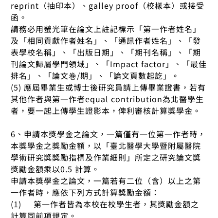
reprint（抽印本）、galley proof（校樣本）或接受
函。
請務必用螢光筆在論文上註記標示「第一作者姓名」
及「相同貢獻作者姓名」、「通訊作者姓名」、「發
表學校名稱」、「出版日期」、「期刊名稱」、「期
刊論文歸屬學門領域」、「Impact factor」、「最佳
排名」、「論文巻/期」、「論文頁數起訖」。
(5) 應屆畢業生或博士後研究員請上傳畢業證書，若有
其他作者與第一作者equal contribution為北醫學生
者，要一起上傳學生證影本，俾利審核計算獎學金。
6、申請本獎學金之論文，一篇僅有一位第一作者時，
本獎學金之獎勵金額，以「臺北醫學大學暨附屬醫院
學術研究獎獎勵指標及作業細則」所定之研究論文獎
獎勵金額乘以0.5 計算。
申請本獎學金之論文，一篇若有二位（含）以上之第
一作者時，應依下列方式計算獎勵金額：
(1) 第一作者皆為本校在校學生者，其獎勵金額之
計算同前項規定。