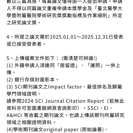
數以三篇為限，每篇論文僅得由一人提出申請。申請
人不得以同篇論文重複申請本獎學金及「臺北醫學大
學暨附屬醫院學術研究獎獎勵指標及作業細則」所定
之研究論文獎。
4、所提之論文需於2025.01.01～2025.12.31已發表
或已接受發表者。
5、上傳檔案文件如下： (需清楚可辨識!)
(1) 外籍申請人須連同「居留證」、「護照」一併上
傳。
(2) 銀行存摺封面影本。
(3) SCI期刊論文之Impact factor、最佳排名及歸屬
學門領域證明。
請參閱2024 SCI Journal Citation Report（若無此
資料亦可至圖書館網頁查詢影印）。SSCI、EI、
A&HCI 等收載之期刊論文，也請上傳該期刊所屬研究
領域之相關證明資料。
(4)學術期刊論文original paper (原始論著)、