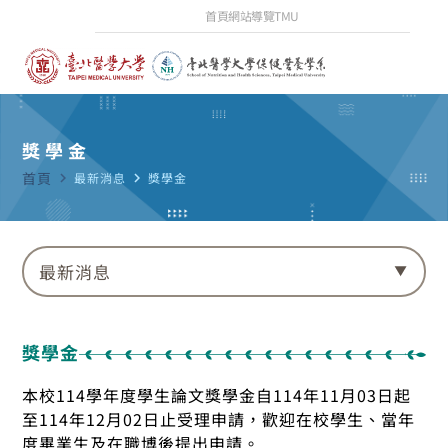
首頁
網站導覽
TMU
獎學金
首頁
navigate_next
最新消息
navigate_next
獎學金
最新消息
獎學金
本校114學年度學生論文獎學金自114年11月03日起
至114年12月02日止受理申請，歡迎在校學生、當年
度畢業生及在職博後提出申請。