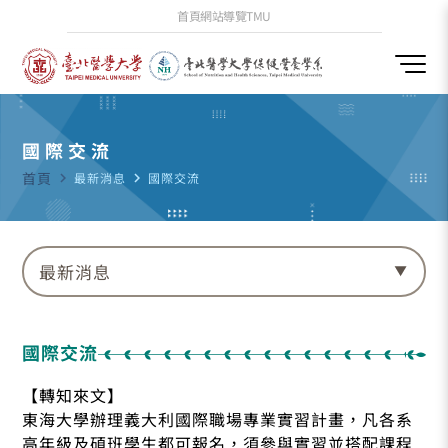
首頁
網站導覽
TMU
國際交流
首頁
navigate_next
最新消息
navigate_next
國際交流
最新消息
國際交流
【轉知來文】
東海大學辦理義大利國際職場專業實習計畫，凡各系
高年級及碩班學生都可報名，須參與實習並搭配課程