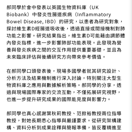
郝同學於會中發表以英國生物資料庫（UK
Biobank）中發炎性腸道疾病（Inflammatory
Bowel Disease, IBD）的研究，以患者為研究對象，
探討維生素D經腸道吸收後，透過直接或間接機制對肺
功能之影響。研究結果指出，維生素D可能藉由調節體
內發炎指標，進一步影響肺部功能表現。此發現為營
養與發炎疾病之間的交互作用提供重要基礎，並且為
未來臨床評估與後續研究方向帶來參考價值。
在郝同學口頭發表後，現場多國學者就其研究設計、
分析方法及結果機制進行深入討論，特別關注大型生
物資料庫之應用與數據解析策略。郝同學的分享，透
過與現場國際專家的交流互動，不僅拓展研究視野，
也進一步提升研究成果的國際能見度與影響力。
郝同學也真心感謝葉秋莉教授、范掀裕教授兩位指導
教授，對她長期悉心指導與嚴謹要求。從研究架構建
構、資料分析到成果詮釋與簡報準備，皆反覆精進至