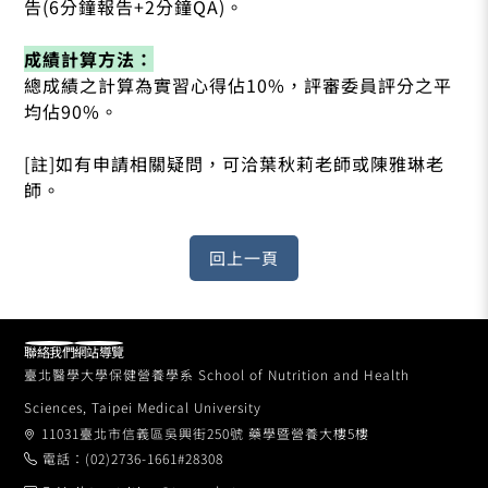
告(6分鐘報告+2分鐘QA)。
成績計算方法：
總成績之計算為實習心得佔10%，評審委員評分之平
均佔90%。
[註]如有申請相關疑問，可洽葉秋莉老師或陳雅琳老
師。
聯絡我們
網站導覽
臺北醫學大學保健營養學系 School of Nutrition and Health
Sciences, Taipei Medical University
11031臺北市信義區吳興街250號 藥學暨營養大樓5樓
電話：(02)2736-1661#28308