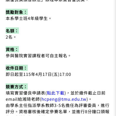
獎勵對象：
本系學士班4年級學生。
名額：
2名。
資格：
參與醫院實習課程者可自主報名。
收件日期：
即日起至115年4月17日(五)17:00
競賽方式：
填寫實習優良申請表(
點此下載
)，並於繳件截止日前
email給湘琦老師(
hcpeng@tmu.edu.tw
)。
由學系主任指派學系教師3-5名擔任為評審委員，進行
評分。資格審核後確定參賽名單，並進行8分鐘口頭報