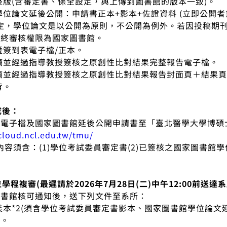
完整版(含審定書、保全設定，與上傳到圖書館的版本一致)。
館學位論文延後公開：申請書正本+影本+佐證資料 (立即公開者
規定，學位論文是以公開為原則，不公開為例外。若因投稿期
最終審核權限為國家圖書館。
書暨簽到表電子檔/正本。
定稿並經過指導教授簽核之原創性比對結果完整報告電子檔。
定稿並經過指導教授簽核之原創性比對結果報告封面頁＋結果
背。
成後：
文電子檔及國家圖書館延後公開申請書至「臺北醫學大學博碩
/cloud.ncl.edu.tw/tmu/
內容須含：(1)學位考試委員審定書(2)已簽核之國家圖書館
學位學程複審(最遲請於2026年7月28日(二
)中午12:00前送達
圖書館核可通知後，送下列文件至系所：
平裝本*2(須含學位考試委員審定書影本、國家圖書館學位論
同。