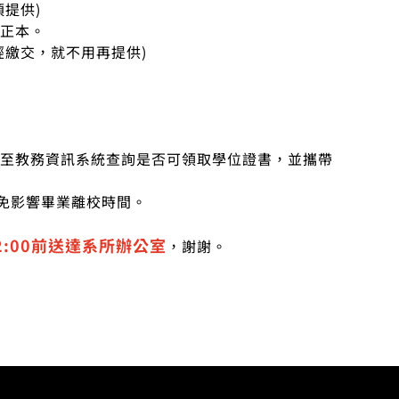
提供)
頁正本。
經繳交，就不用再提供)
可至教務資訊系統查詢是否可領取學位證書，並攜帶
免影響畢業離校時間。
2:00前送達系所辦公室
，謝謝。