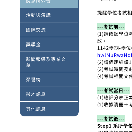
院系所公告
提醒學位考試
活動與演講
---考試前---
國際交流
(1)請確認學
改。
獎學金
1142學期-學
hwlMuRwzNdK
新聞報導及專業文
(2)請儘速維護
章
(3)考試時間
(4)考試相關
榮譽榜
---考試當日---
徵才訊息
(1)總評分表
(2)收據清冊
其他訊息
---考試後---
Step1 系