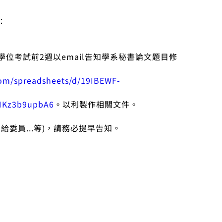
：
學位考試前2週以email告知學系秘書論文題目修
com/spreadsheets/d/19IBEWF-
NNKz3b9upbA6
。以利製作相關文件。
給委員...等)，請務必提早告知。