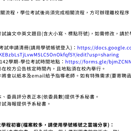
相關流程，學位考試後尚須完成相關流程，方可辦理離校程序
位考試論文中英文題目(含大小寫、標點符號)，如需修改，請於
位考試申請清冊(請用學號帳號登入)：
https://docs.google.
EBzbLsTjLvwM5LC5OnOkfqf5Y/edit?usp=sharing
1142學期-學位考試時間地點：
https://forms.gle/bjmZC
務必在校方公告核定時間內，且地點須在校內舉行。
文件將會以紙本及email給予指導老師。如有特殊需求(要寄聘函
正本、委員評分表正本(依委員數)提供予系秘書。
＋考試海報提供予系秘書。
所學位學程初審(檔案較多，請使用學號帳號之雲端分享)：