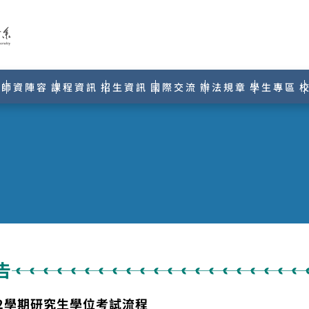
師資陣容
課程資訊
招生資訊
國際交流
辦法規章
學生專區
告
42學期研究生學位考試流程