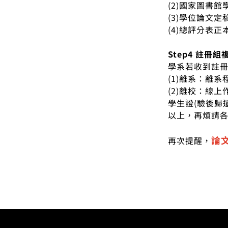
(2)國家圖書
(3)學位論文
(4)總評分表
Step4 註冊組
學系若收到註
(1)離系：離系
(2)離校：線
學生證(驗後歸
以上，再煩請
論文
再次提醒，