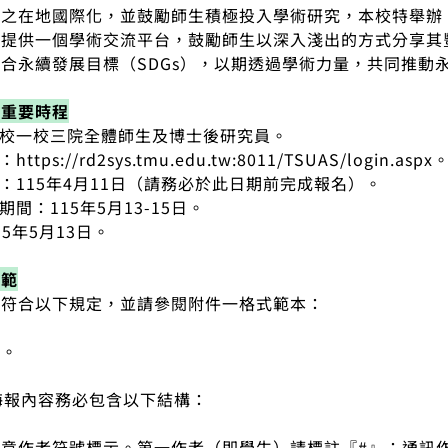
之在地國際化，並鼓勵師生積極投入學術研究，本校特舉辦「
在提供一個學術交流平台，鼓勵師生以深入淺出的方式分享其
合永續發展目標（SDGs），以期透過學術力量，共同推動
與重要時程
本校一校三院全體師生及博士後研究員。
tps://rd2sys.tmu.edu.tw:8011/TSUAS/login.aspx
間：115年4月11日（請務必於此日期前完成報名）。
期間：115年5月13-15日。
15年5月13日。
規範
需符合以下規定，並請參閱附件一格式範本：
文。
：海報內容務必包含以下結構：
意作者符號標示。第一作者（即學生）請標註『#』；通訊