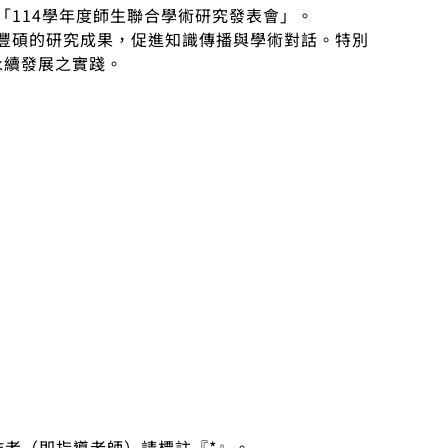
114學年度師生聯合學術研究發表會」。
豐碩的研究成果，促進知識傳播與學術對話。特別
永續發展之實踐。
。
作者（即指導老師）請標註『*』。