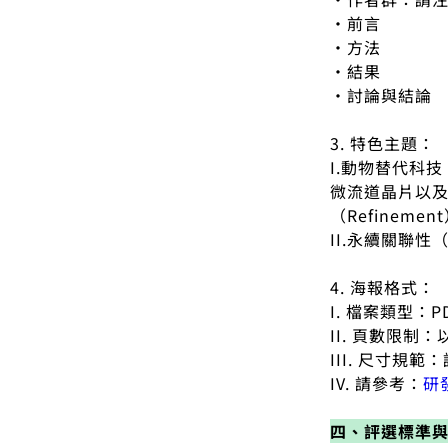
•前言
•方法
•結果
•討論與結論
3. 特色主題：
I.動物替代科
微流道晶片以及
（Refineme
II.永續關聯
4. 海報格式：
I. 檔案類型：P
II. 頁數限制
III. 尺寸規範：
IV. 請參考：
研
四、評選標準