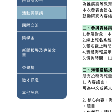
院系所公告
為推廣高等教育
本次發表會旨
活動與演講
鼓勵研究內容結
國際交流
二、參與資格
1.參展對象：
獎學金
2.線上報名系統：ht
3.報名截止時
新聞報導及專業文
4.實體海報展示
章
5.備詢時間：1
榮譽榜
三、海報投稿
所有投稿海報
徵才訊息
1. 內容語言：
可為中文或英
其他訊息
2. 核心內容
•題目
•作者群：請注