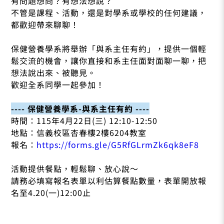
有問題想問？有想法想說？
不管是課程、活動，還是對學系或學校的任何建議，
都歡迎帶來聊聊！
保健營養學系將舉辦「與系主任有約」，提供一個輕
鬆交流的機會，讓你直接和系主任面對面聊一聊，把
想法說出來、被聽見。
歡迎全系同學一起參加！
---- 保健營養學系-與系主任有約 ----
時間：115年4月22日(三) 12:10-12:50
地點：信義校區杏春樓2樓6204教室
報名：
https://forms.gle/G5RfGLrmZk6qk8eF8
活動提供餐點，輕鬆聊、放心說～
請務必填寫報名表單以利估算餐點數量，表單開放報
名至4.20(一)12:00止