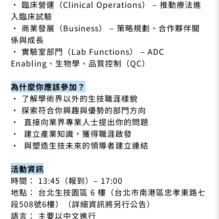
· 臨床營運（Clinical Operations） – 推動療法進
入臨床試驗
· 商業發展（Business） – 策略規劃、合作夥伴關
係與成長
· 實驗室部門（Lab Functions） – ADC
Enabling、生物學、品質控制（QC）
​為什麼你應該參加？
​· 了解學術界以外的生技職涯樣貌
· 探索符合你興趣與優勢的部門方向
· 直接向業界專業人士提出你的問題
· 建立產業知識，獲得職涯啟發
· 與塑造生技未來的領導者建立連結
活動資訊
時間： 13:45（報到）– 17:00
地點： 台北生技園區 6 樓（台北市南港區忠孝東路七
段508號6樓）（詳細資訊將另行公告）
語言： 主要以中文進行