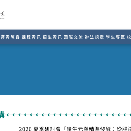
師資陣容
課程資訊
招生資訊
國際交流
辦法規章
學生專區
講
2026 夏季研討會「後生元與精準發酵：從