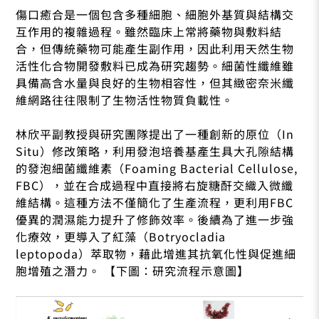
傷口癒合是一個包含多種細胞、細胞外基質與結構交
互作用的複雜過程。雖然臨床上常將藥物與敷料結
合，但傳統藥物可能產生副作用，因此利用天然生物
活性化合物開發敷料已成為研究趨勢。細菌性纖維雖
具備高含水量與良好的生物相容性，但其緻密奈米纖
維網路往往限制了生物活性物質負載性。
林欣平副教授與研究團隊提出了一種創新的原位（In
Situ）修改策略，利用發泡培養基產生具大孔隙結構
的發泡細菌纖維素（Foaming Bacterial Cellulose,
FBC），並在合成過程中直接將右旋糖酐交織入微纖
維結構。這種方法不僅簡化了生產流程，更利用FBC
優異的潤濕能力提升了修飾效率。後續為了進一步強
化療效，更導入了紅藻（Botryocladia
leptopoda）萃取物，藉此增進其抗氧化性與促進細
胞增殖之潛力。 【下圖：研究流程示意圖】