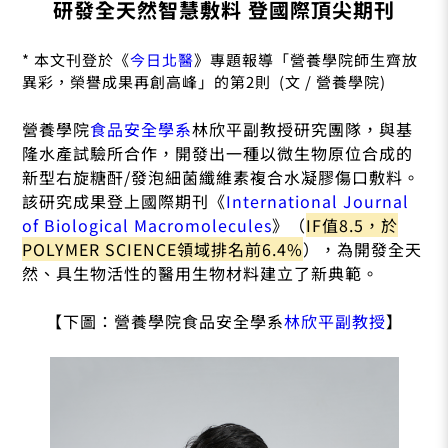
研發全天然智慧敷料 登國際頂尖期刊
* 本文刊登於《
今日北醫
》專題報導「營養學院師生齊放
異彩，榮譽成果再創高峰」的第2則 (文 / 營養學院)
營養學院
食品安全學系
林欣平副教授研究團隊，與基
隆水產試驗所合作，開發出一種以微生物原位合成的
新型右旋糖酐/發泡細菌纖維素複合水凝膠傷口敷料。
該研究成果登上國際期刊《
International Journal
of Biological Macromolecules
》（
IF值8.5，於
POLYMER SCIENCE領域排名前6.4%
），為開發全天
然、具生物活性的醫用生物材料建立了新典範。
【下圖：營養學院食品安全學系
林欣平副教授
】