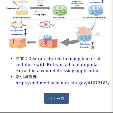
原文：
Dextran altered foaming bacterial
cellulose with Botryocladia leptopoda
extract in a wound dressing application
索引與摘要：
https://pubmed.ncbi.nlm.nih.gov/41672165/