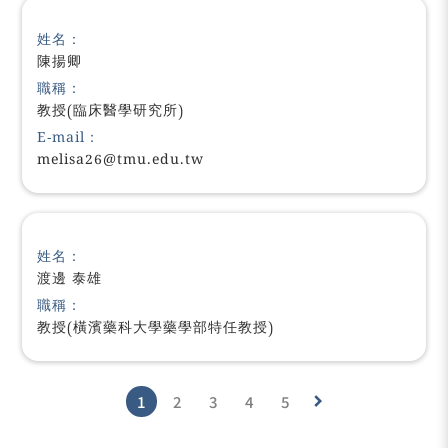
姓名：
陳揚卿
職稱：
教授(臨床醫學研究所)
E-mail：
melisa26@tmu.edu.tw
姓名：
渡邊 泰雄
職稱：
教授(橫濱藥科大學藥學部特任教授)
1
2
3
4
5
keyboard_arrow_right